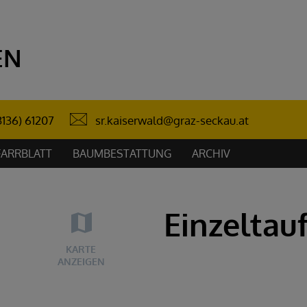
EN
sr.kaiserwald@graz-seckau.at
3136) 61207
FARRBLATT
BAUMBESTATTUNG
ARCHIV
Einzeltau
KARTE
ANZEIGEN