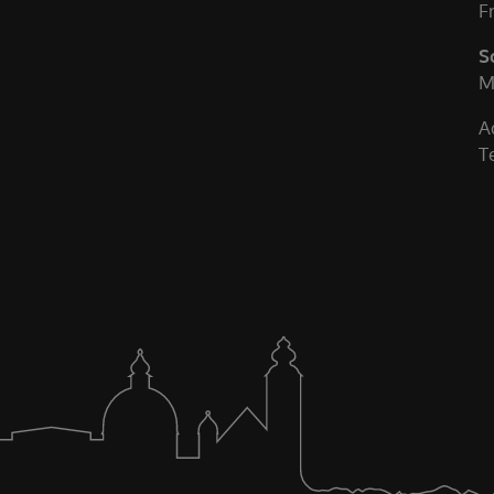
F
S
M
A
T