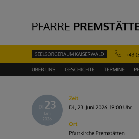
PFARRE
PREMSTÄTT
SEELSORGERAUM KAISERWALD
+43 (
ÜBER UNS
GESCHICHTE
TERMINE
P
Zeit
23
DI
Di., 23. Juni 2026,
19:00 Uhr
Juni
2026
Ort
Pfarrkirche Premstätten