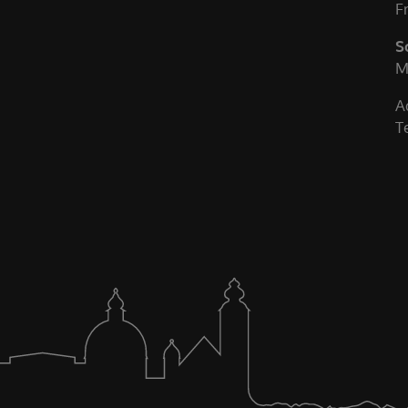
F
S
M
A
T