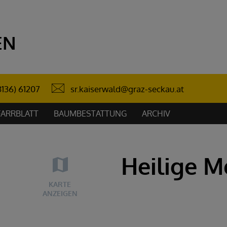
EN
sr.kaiserwald@graz-seckau.at
3136) 61207
FARRBLATT
BAUMBESTATTUNG
ARCHIV
Heilige M
KARTE
ANZEIGEN